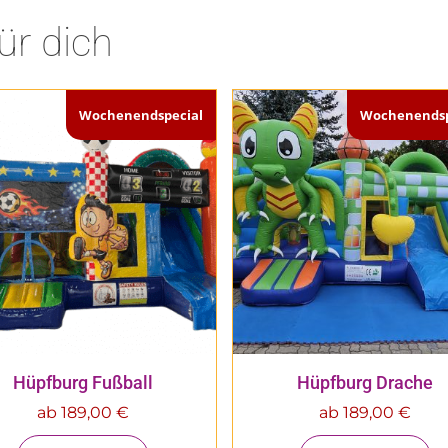
ür dich
Wochenendspecial
Wochenendsp
Hüpfburg Fußball
Hüpfburg Drache
ab
189,00
€
ab
189,00
€