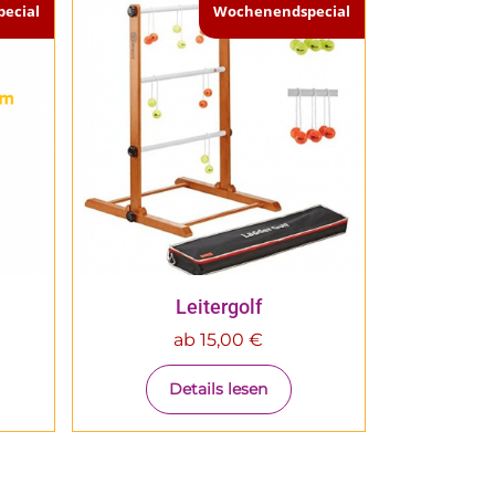
ecial
Wochenendspecial
Leitergolf
ab
15,00
€
Details lesen