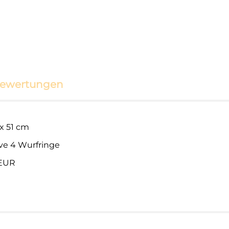
ewertungen
x 51 cm
ive 4 Wurfringe
 EUR