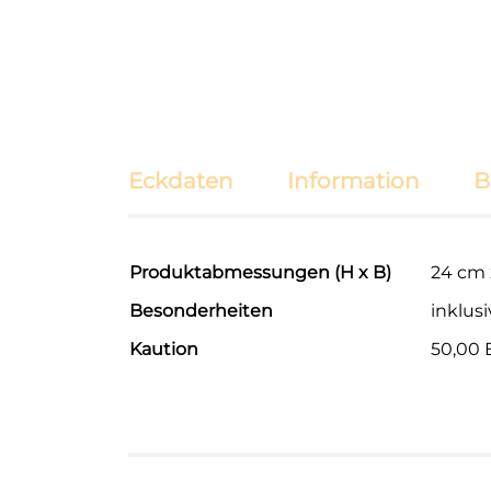
Eckdaten
Information
B
Produktabmessungen (H x B)
24 cm 
Besonderheiten
inklus
Kaution
50,00