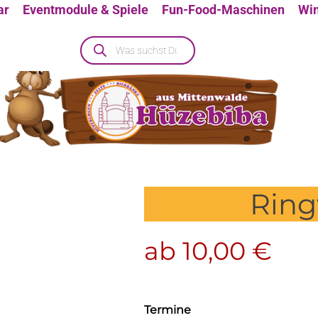
ar
Eventmodule & Spiele
Fun-Food-Maschinen
Win
Ring
henendspecial
ab
10,00
€
Termine