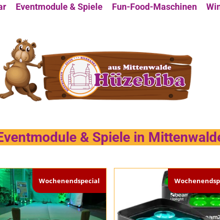
ar
Eventmodule & Spiele
Fun-Food-Maschinen
Win
Eventmodule & Spiele in Mittenwald
Wochenendspecial
Wochenendspe