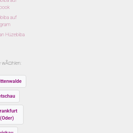
biba auf
book
biba auf
agram
 an Hüzebiba
le wÃ¤hlen:
ittenwalde
etschau
rankfurt
(Oder)
wickau