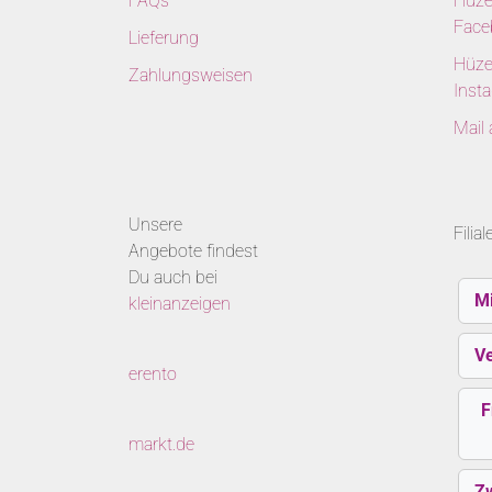
FAQs
Hüze
Face
Lieferung
Hüze
Zahlungsweisen
Inst
Mail
Unsere
Filia
Angebote findest
Du auch bei
M
kleinanzeigen
V
erento
F
markt.de
Z