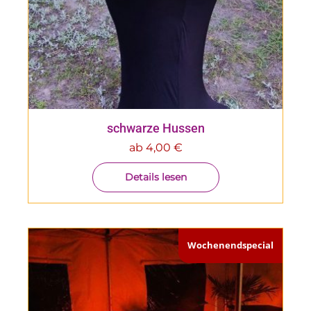
schwarze Hussen
ab
4,00
€
Details lesen
Wochenendspecial