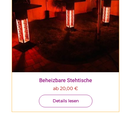
Beheizbare Stehtische
ab
20,00
€
Details lesen