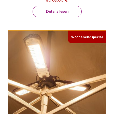
ab
69,00
€
Details lesen
Wochenendspecial