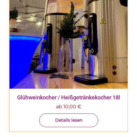
Glühweinkocher / Heißgetränkekocher 18l
ab
10,00
€
Details lesen