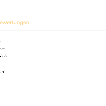
ewertungen
r
att
Watt
5 °C