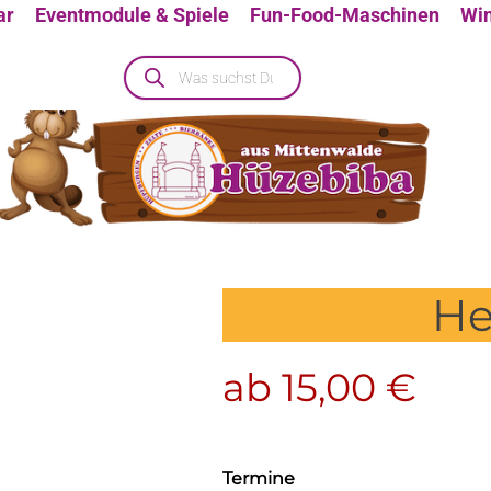
ar
Eventmodule & Spiele
Fun-Food-Maschinen
Win
He
henendspecial
ab
15,00
€
Termine