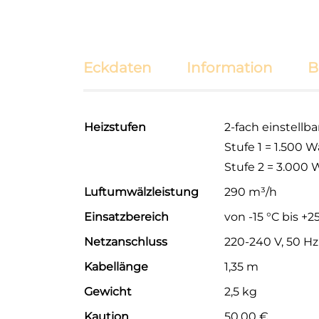
Eckdaten
Information
B
Heizstufen
2-fach einstellba
Stufe 1 = 1.500 W
Stufe 2 = 3.000 
Luftumwälzleistung
290 m³/h
Einsatzbereich
von -15 °C bis +2
Netzanschluss
220-240 V, 50 Hz
Kabellänge
1,35 m
Gewicht
2,5 kg
Kaution
50,00 €