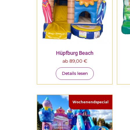
Hüpfburg Beach
ab
89,00
€
Details lesen
Wochenendspecial