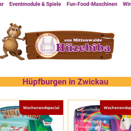
ar
Eventmodule & Spiele
Fun-Food-Maschinen
Win
Hüpfburgen in Zwickau
Wochenendspecial
Wochenendspe