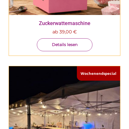
Zuckerwattemaschine
ab
39,00
€
Details lesen
Wochenendspecial