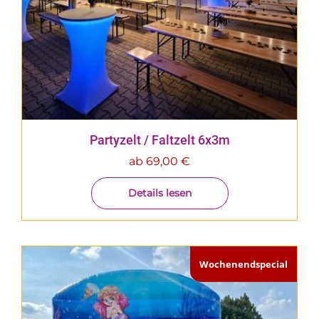
Partyzelt / Faltzelt 6x3m
ab
69,00
€
Details lesen
Wochenendspecial