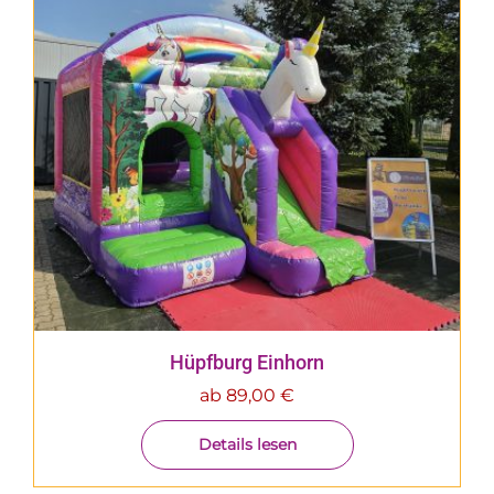
Hüpfburg Einhorn
ab
89,00
€
Details lesen