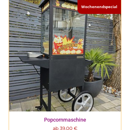
Wochenendspecial
Popcornmaschine
ab
39,00
€