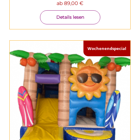
ab
89,00
€
Details lesen
Wochenendspecial