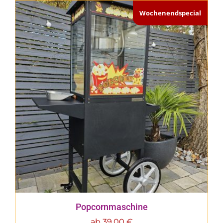
Wochenendspecial
Popcornmaschine
ab
39,00
€