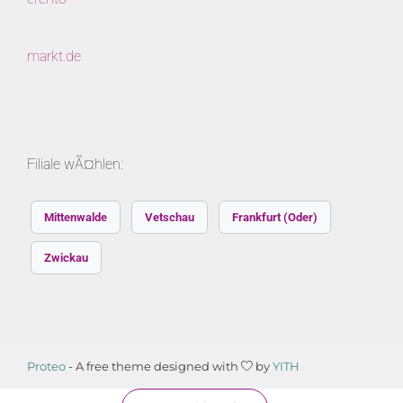
markt.de
Filiale wÃ¤hlen:
Mittenwalde
Vetschau
Frankfurt (Oder)
Zwickau
Proteo
- A free theme designed with
by
YITH