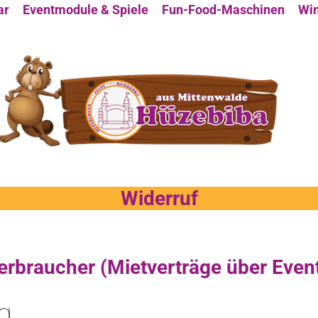
ar
Eventmodule & Spiele
Fun-Food-Maschinen
Win
Widerruf
erbraucher (Mietverträge über Eve
g