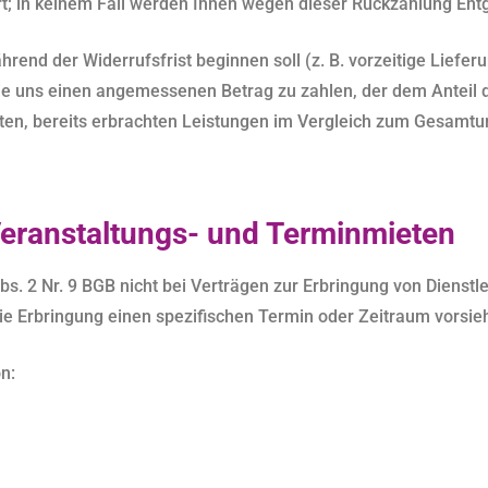
t; in keinem Fall werden Ihnen wegen dieser Rückzahlung Entg
hrend der Widerrufsfrist beginnen soll (z. B. vorzeitige Liefe
e uns einen angemessenen Betrag zu zahlen, der dem Anteil d
hten, bereits erbrachten Leistungen im Vergleich zum Gesamt
Veranstaltungs- und Terminmieten
s. 2 Nr. 9 BGB nicht bei Verträgen zur Erbringung von Diens
die Erbringung einen spezifischen Termin oder Zeitraum vorsieh
n: