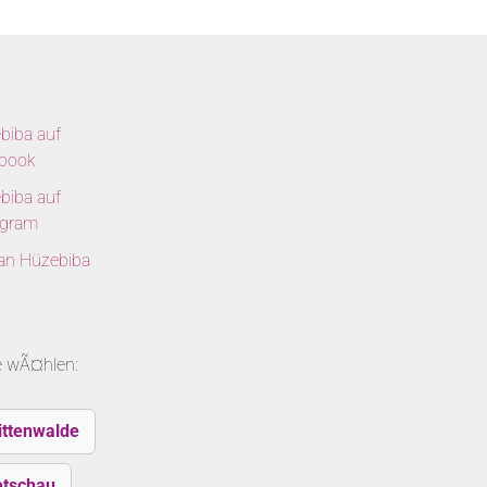
biba auf
book
biba auf
agram
 an Hüzebiba
le wÃ¤hlen:
ittenwalde
etschau