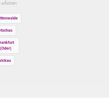
le wÃ¤hlen:
ittenwalde
etschau
rankfurt
(Oder)
wickau