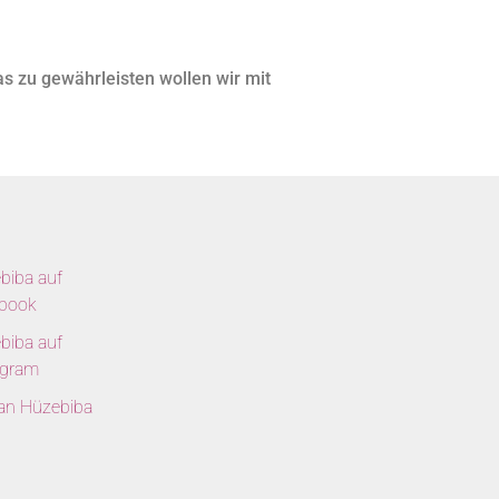
s zu gewährleisten wollen wir mit
biba auf
book
biba auf
agram
 an Hüzebiba