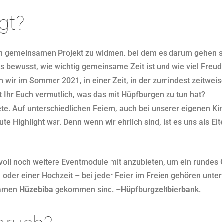
gt?
m gemeinsamen Projekt zu widmen, bei dem es darum gehen so
s bewusst, wie wichtig gemeinsame Zeit ist und wie viel Freud
n wir im Sommer 2021, in einer Zeit, in der zumindest zeitwe
 Ihr Euch vermutlich, was das mit Hüpfburgen zu tun hat?
. Auf unterschiedlichen Feiern, auch bei unserer eigenen Kind
ute Highlight war. Denn wenn wir ehrlich sind, ist es uns als E
nvoll noch weitere Eventmodule mit anzubieten, um ein rundes
oder einer Hochzeit – bei jeder Feier im Freien gehören unter
 Namen
Hüzebiba
gekommen sind. –
Hü
pfburg
ze
lt
bi
er
ba
nk.