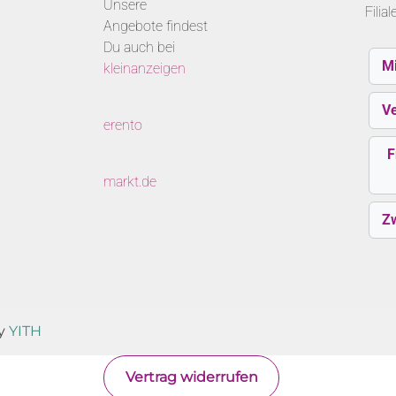
Unsere
Filia
Angebote findest
Du auch bei
M
kleinanzeigen
V
erento
F
markt.de
Z
y
YITH
Vertrag widerrufen