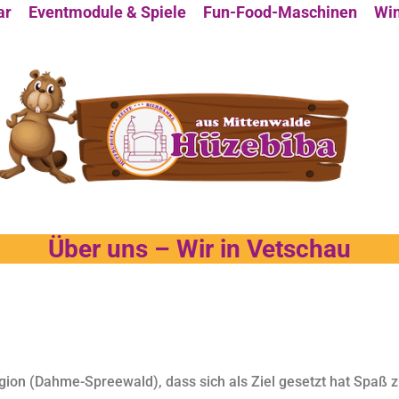
ar
Eventmodule & Spiele
Fun-Food-Maschinen
Win
Über uns – Wir in Vetschau
ion (Dahme-Spreewald), dass sich als Ziel gesetzt hat Spaß z