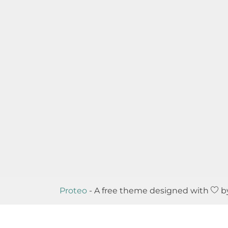
Proteo
- A free theme designed with
b