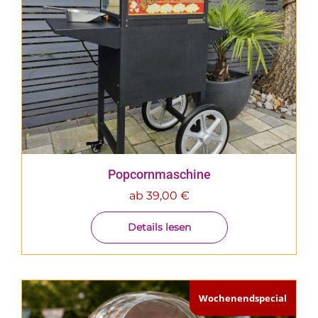
Popcornmaschine
ab
39,00
€
Details lesen
Wochenendspecial