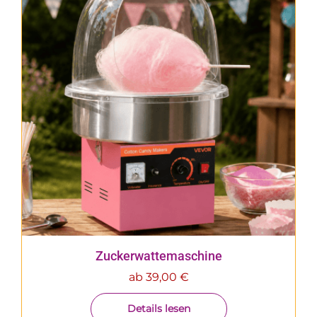
Zuckerwattemaschine
ab
39,00
€
Details lesen