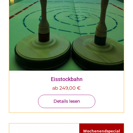
Eisstockbahn
ab
249,00
€
Details lesen
Wochenendspecial