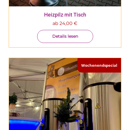
Heizpilz mit Tisch
ab
24,00
€
Details lesen
Wochenendspecial