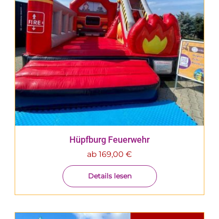
Hüpfburg Feuerwehr
ab
169,00
€
Details lesen