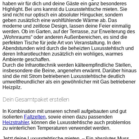
haben wir für dich und deine Gäste ein ganz besonderes
Highlight. Bei uns kannst du Luxusstehtische mieten. Sie
sind nicht nur optisch ein absoluter Hingucker, sondern
geben zusätzlich eine wohlfühlende Wärme ab. Das
moderne und zeitlose Design, lassen deine Feier einmalig
werden. Ob im Garten, auf der Terrasse, zur Erweiterung des
„Wohnraums“ oder anderen Außenbereichen, es sind die
perfekten Tische für jede Art von Veranstaltung. In den
Abendstunden wird durch die beheizten Luxusstehtisch und
deren Infrarotleuchten zusätzlich ein wohliges, warmes
Ambiente geschaffen.
Durch die Infrarottechnik werden kälteempfindliche Stellen,
insbesondere die Beine, angenehm erwärmt. Darüber hinaus
sind die mit Strom betriebenen Luxusstehtische deutlich
umweltfreundlicher als ein gewöhnlicher mit Gas betriebener
Heizpilz.
Dein Gesamtpaket erstellen
In Kombination mit unseren schnell aufgebauten und gut
isolierten
Faltzelten
, sowie einen dazu passenden
Heizstrahler
, können die Luxusstehtische auch problemlos
zu winterlichen Temperaturen verwendet werden.
Jetzt deine Luxusstehtische mieten. – Ein absolutes Muss