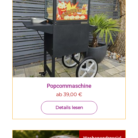
Popcornmaschine
ab
39,00
€
Details lesen
Wochenendspecial