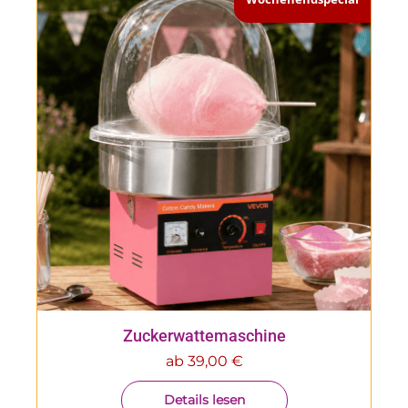
Zuckerwattemaschine
ab
39,00
€
Details lesen