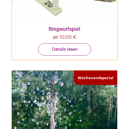
Ringwurfspiel
ab
10,00
€
Details lesen
Wochenendspecial