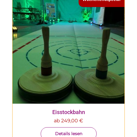
Eisstockbahn
ab
249,00
€
Details lesen