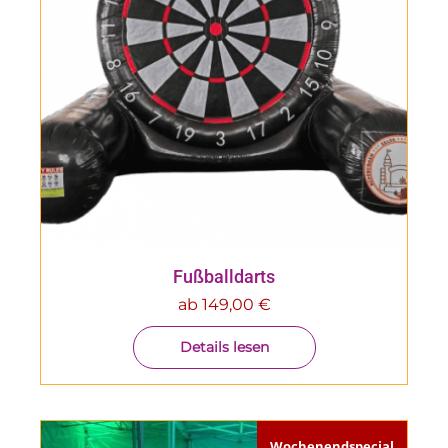
Fußballdarts
ab
149,00
€
Details lesen
Wochenendspecial