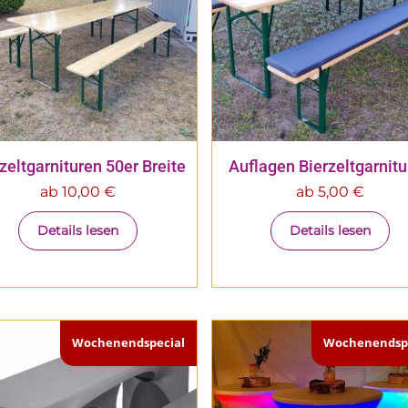
zeltgarnituren 50er Breite
Auflagen Bierzeltgarnit
ab
10,00
€
ab
5,00
€
Details lesen
Details lesen
Wochenendspecial
Wochenendspe