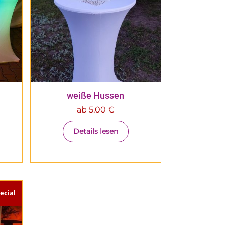
weiße Hussen
ab
5,00
€
Details lesen
cial