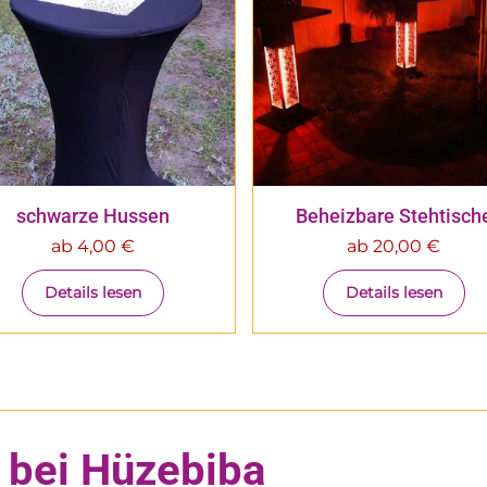
schwarze Hussen
Beheizbare Stehtisch
ab
4,00
€
ab
20,00
€
Details lesen
Details lesen
 bei Hüzebiba