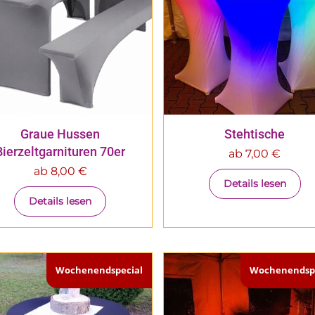
Graue Hussen
Stehtische
Bierzeltgarnituren 70er
ab
7,00
€
ab
8,00
€
Details lesen
Details lesen
Wochenendspecial
Wochenendspe