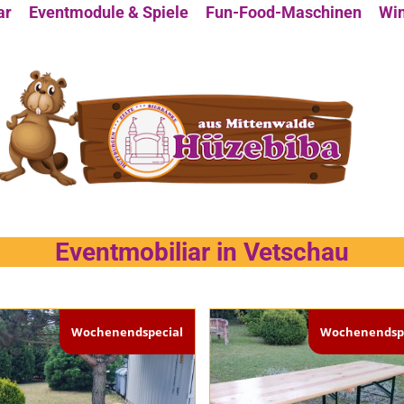
ar
Eventmodule & Spiele
Fun-Food-Maschinen
Win
Eventmobiliar in Vetschau
Wochenendspecial
Wochenendspe