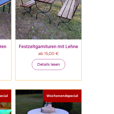
uren
Festzeltgarnituren mit Lehne
ab
15,00
€
Details lesen
cial
Wochenendspecial