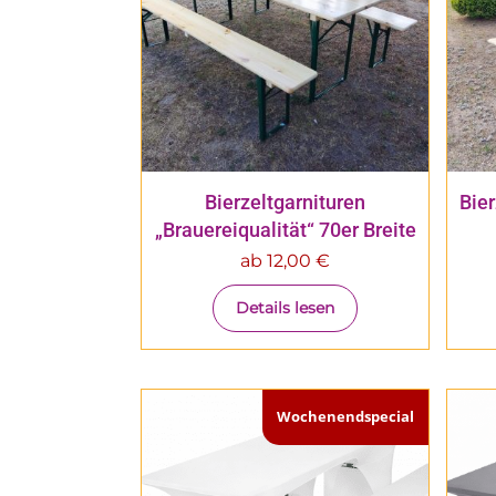
Bierzeltgarnituren
Bier
„Brauereiqualität“ 70er Breite
ab
12,00
€
Details lesen
Wochenendspecial