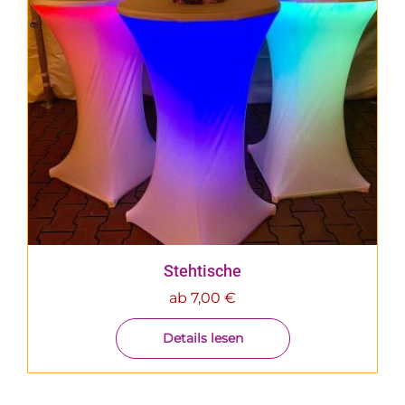
Stehtische
ab
7,00
€
Details lesen