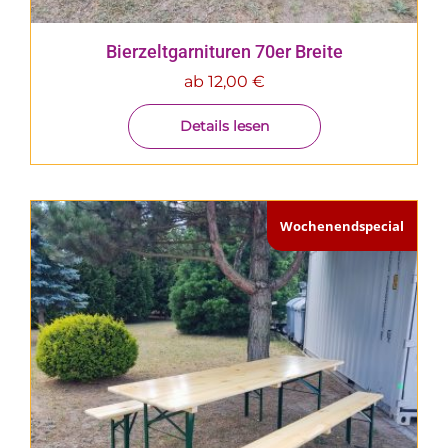
Bierzeltgarnituren 70er Breite
ab
12,00
€
Details lesen
Wochenendspecial