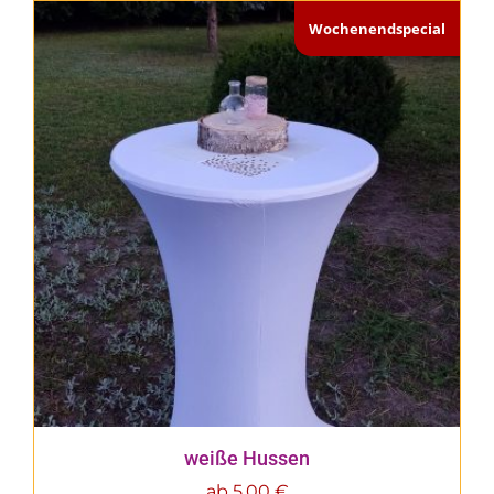
Wochenendspecial
weiße Hussen
ab
5,00
€